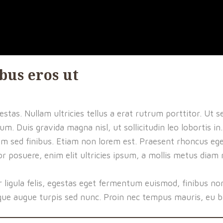
bus eros ut
tas. Nullam ultricies tellus a erat rutrum porttitor. Ut s
um. Duis gravida magna nisl, ut sollicitudin leo lobortis i
 diam sed finibus. Etiam non lorem est. Praesent rhoncus e
itor posuere, enim elit ultricies ipsum, a mollis metus di
ligula felis, egestas eget fermentum euismod, finibus non
isque augue turpis sed nunc. Proin nec tempus mauris, eu b