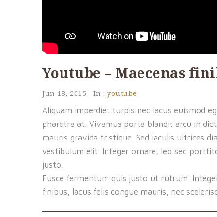
Youtube – Maecenas fini
Jun 18, 2015
In :
youtube
Aliquam imperdiet turpis nec lacus euismod eges
pharetra at. Vivamus porta blandit arcu in dict
mauris gravida tristique. Sed iaculis ultrices
vestibulum elit. Integer ornare, leo sed portt
justo.
Fusce fermentum quis justo ut rutrum. Integer 
finibus, lacus felis congue mauris, nec sceler