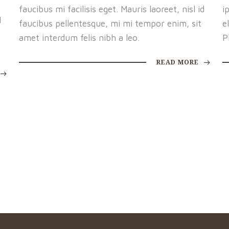
faucibus mi facilisis eget. Mauris laoreet, nisl id
i
d
faucibus pellentesque, mi mi tempor enim, sit
e
amet interdum felis nibh a leo.
P
READ MORE