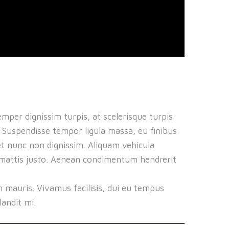
emper dignissim turpis, at scelerisque turpis
n. Suspendisse tempor ligula massa, eu finibus
get nunc non dignissim. Aliquam vehicula
am mattis justo. Aenean condimentum hendrerit
 mauris. Vivamus facilisis, dui eu tempus
landit mi.